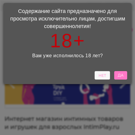
0
0
Содержание сайта предназначено для
просмотра исключительно лицам, достигшим
+7 (495) 220-98-90
совершеннолетия!
+7(977)844-08-79
0
18+
Каталог
Вам уже исполнилось 18 лет?
ДА
НЕТ
Интернет магазин интимных товаров
и игрушек для взрослых IntimPlay.ru