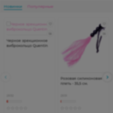
Новинки
Популярные
Черное эрекционное
виброкольцо Quentin
Розовая силиконовая
плеть - 35,5 см.
25132
25131