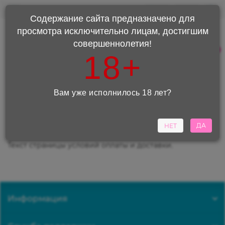
0
0
Содержание сайта предназначено для
просмотра исключительно лицам, достигшим
+7 (495) 220-98-90
совершеннолетия!
+7(977)844-08-79
0
18+
Каталог
Вам уже исполнилось 18 лет?
Оплата и доставка
Оплата и доставка
ДА
НЕТ
Текст страницы условий оплаты и доставки.
Информация